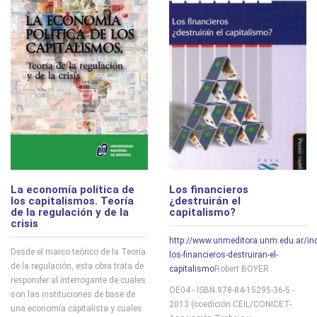
Los financieros
La economía política de
¿destruirán el
los capitalismos. Teoría
capitalismo?
de la regulación y de la
crisis
http://www.unmeditora.unm.edu.ar/in
Desde el marco teórico de la Teoría
los-financieros-destruiran-el-
de la regulación, esta obra trata de
capitalismo
Robert BOYER
responder al interrogante de cuales
OE04 - ISBN 978-84-15295-36-5 -
son las instituciones de base de
2013 (coedición CEIL/CONICET-
una economía capitalista y cuales