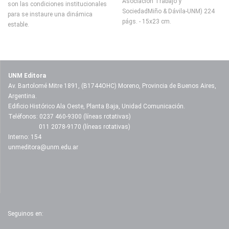
Asociación Trabajo y
son las condiciones institucionales
SociedadMiño & Dávila-UNM) 224
para se instaure una dinámica
págs. - 15x23 cm.
estable.
UNM Editora
Av. Bartolomé Mitre 1891, (B1744OHC) Moreno, Provincia de Buenos Aires,
Argentina.
Edificio Histórico Ala Oeste, Planta Baja, Unidad Comunicación.
Teléfonos: 0237 460-9300 (líneas rotativas)
011 2078-9170 (líneas rotativas)
Interno: 154
unmeditora@unm.edu.ar
Seguinos en: